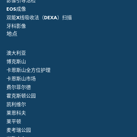
影像引导活检
EOS成像
双能X线吸收法（DEXA）扫描
牙科影像
地点
澳大利亚
博克斯山
卡恩斯山全方位护理
卡恩斯山市场
费尔菲尔德
霍克斯顿公园
凯利维尔
莱恩科夫
莱平顿
麦考瑞公园