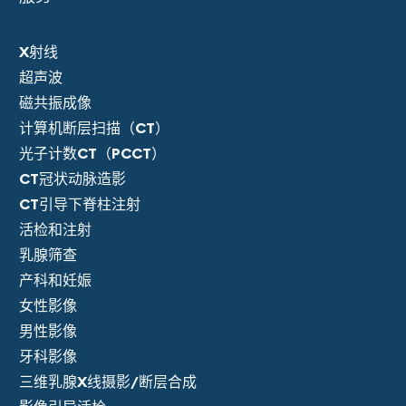
X射线
超声波
磁共振成像
计算机断层扫描（CT）
光子计数CT（PCCT）
CT冠状动脉造影
CT引导下脊柱注射
活检和注射
乳腺筛查
产科和妊娠
女性影像
男性影像
牙科影像
三维乳腺X线摄影/断层合成