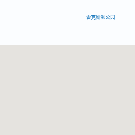
便您的医生有足够的时间在
医生将根据详细的影像和分
霍克斯顿公园