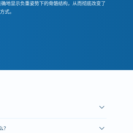
准确地显示负重姿势下的骨骼结构，从而
彻底改变了
方式。
？
备，但请穿着宽松、无金属扣、拉链或纽扣的衣物。
么？
服。如果您怀孕，请在预约时告知您的医生和工作