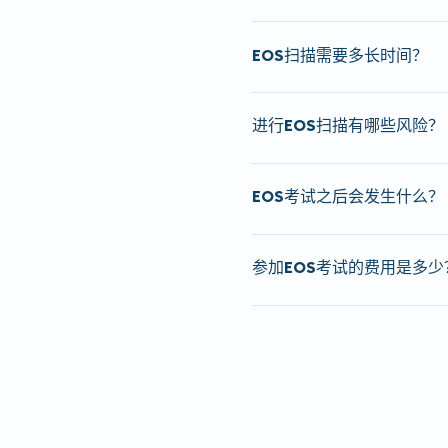
人员。
您将被要求进入扫描仪内并
EOS扫描需要多长时间？
动，全程不会接触您。它配
请携带最新的转诊单、任何
和侧面图像，生成高分辨率
EOS扫描
的准备工作
大约需
事务部卡。
进行EOS扫描有哪些风险？
以确保成像准确。扫描本身
经验丰富的放射技师将进行
和3D图像。
这种低剂量成像系统产生的
整个过程快速便捷，扫描本
EOS考试之后会发生什么？
（CT）
低20倍。这对于需
在受试者自然站立的姿势下
由于
EOS Imaging
一次扫
在儿科成像中，最大限度地
列和关节活动情况。
您的医生将收到一份详细的
位，与传统的 X 射线方法
参加EOS考试的费用是多少
放射科医生将仔细解读扫描
尽管
EOS成像技术
仅涉及极
EOS Imaging Services
为
在潜在风险，因此不适用于
安排复诊以讨论您的EOS
服务
。符合 Medicar
言，
EOS成像服务
的益处—
生，确保他们掌握必要的信
的转诊，因此您可以凭全科
在风险。
诊单前往
EOS Imaging
就
您的
EOS影像
扫描图像将通
生或
联系我们的团队
以获取