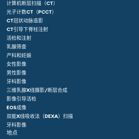
计算机断层扫描（CT）
光子计数CT（PCCT）
CT冠状动脉造影
CT引导下脊柱注射
活检和注射
乳腺筛查
产科和妊娠
女性影像
男性影像
牙科影像
三维乳腺X线摄影/断层合成
影像引导活检
EOS成像
双能X线吸收法（DEXA）扫描
牙科影像
地点