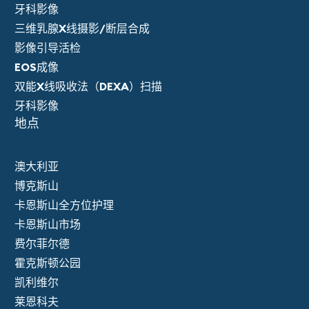
牙科影像
三维乳腺X线摄影/断层合成
影像引导活检
EOS成像
双能X线吸收法（DEXA）扫描
牙科影像
地点
澳大利亚
博克斯山
卡恩斯山全方位护理
卡恩斯山市场
费尔菲尔德
霍克斯顿公园
凯利维尔
莱恩科夫