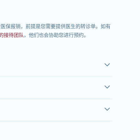
受医保报销，前提是您需要提供医生的转诊单。如有
的接待团队
，他们也会协助您进行预约。
？
检查部位而异。
脑部CT检查
至少需要20分钟。预约
，以便获得准确的检查时间。
受医保报销，前提是您需要提供医生的转诊单。如有
？
的接待团队，他们也会协助您进行预约。
，我们利用最新技术最大限度地减少辐射量（
超低