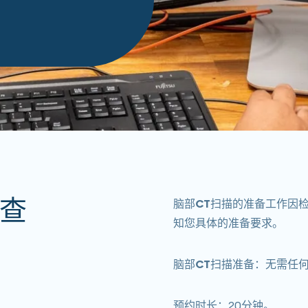
检查
脑部CT扫描
的准备工作
因
知您具体的准备要求。
脑部CT扫描
准备
：
无需任
预约时长：20分钟。