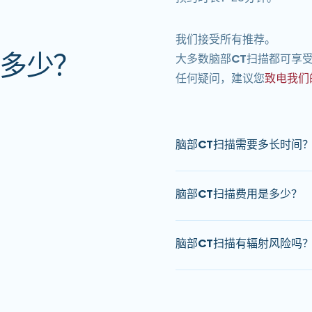
我们接受所有推荐。
是多少？
大多数
脑部CT扫描
都可享
任何疑问，建议您
致电我们
脑部CT扫描需要多长时间
脑部CT
检查的预约时间因
脑部CT扫描费用是多少？
时，请咨询我们的接待人员
大多数
脑部CT
扫描都可享
脑部CT扫描有辐射风险吗
任何疑问，建议您致电我们
脑部 CT 扫描
使用电离辐射
剂量 CT
扫描仪）。