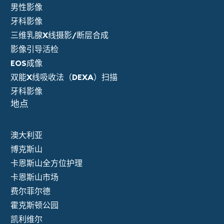
男性影像
牙科影像
三维乳腺X线摄影/断层合成
影像引导活检
EOS成像
双能X线吸收法（DEXA）扫描
牙科影像
地点
澳大利亚
博克斯山
卡恩斯山全方位护理
卡恩斯山市场
费尔菲尔德
霍克斯顿公园
凯利维尔