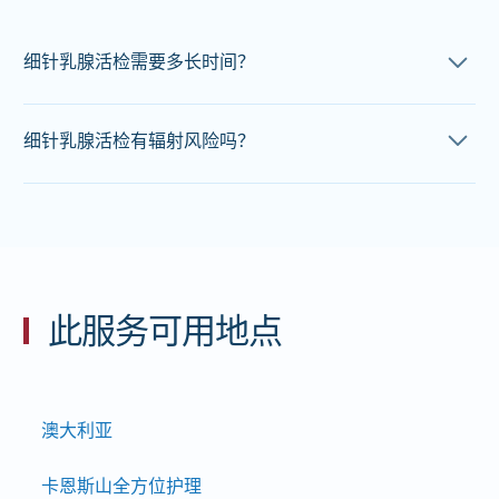
细针乳腺活检需要多长时间？
细针乳腺活检的预约时间长短取决于手术的复杂程度和活
细针乳腺活检有辐射风险吗？
检部位。
精细活检本身不涉及辐射。该手术在超声引导下进行，安
平均而言，
大多数细针乳腺活检需要20-30分钟才能
完
全且不使用电离辐射。在某些情况下，例如乳腺活检，可
成。这包括准备时间、活检本身以及术后护理时间，例如
能会放置一个小型标记物来识别活检部位，这可能需要使
包扎伤口和提供术后护理指导。
用乳房X光机。此步骤使用的电离辐射剂量非常低，被认
此服务可用地点
为是安全的。
总体而言，精细活检对辐射暴露的风险极小。
澳大利亚
卡恩斯山全方位护理