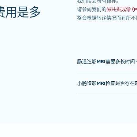
我们接受所有推荐。
费用是多
请参阅我们的
磁共振成像 (M
格会根据转诊情况而有所不
肠道造影MRI需要多长时间
肠道造影MRI检查的大约
小肠造影MRI检查是否存在
不同，请
在预约时
联系我们
所有核磁共振检查均无痛，
在预约时告知我们的工作人