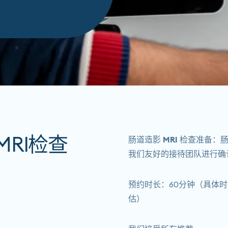
RI检查
肠道造影 MRI 检查准备：
肠
我们友好的接待团队进行确
预约时长
：60分钟（具体
估）