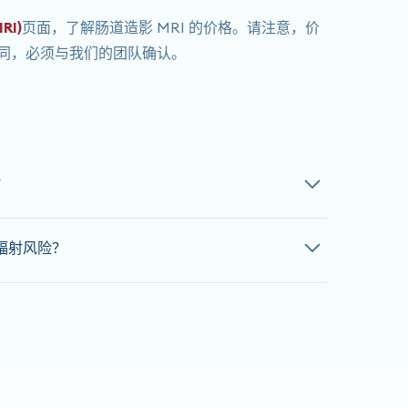
RI)
页面，了解肠道造影 MRI 的价格。请注意，价
同，必须与我们的团队确认。
？
扫描时间为60分钟。具体时间会根据转诊情况而有所
辐射风险？
的团队以获取准确的预估时间。
且不使用任何电离辐射。如果您有幽闭恐惧症，请
员。