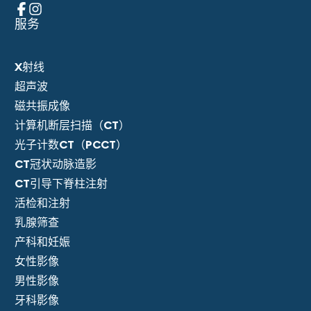
服务
X射线
超声波
磁共振成像
计算机断层扫描（CT）
光子计数CT（PCCT）
CT冠状动脉造影
CT引导下脊柱注射
活检和注射
乳腺筛查
产科和妊娠
女性影像
男性影像
牙科影像