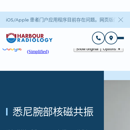
iOS/Apple 患者门户应用程序目前存在问题。网页版门户
悉尼腕部核磁共振