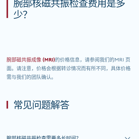
腕部核磁共振检查费用是多
少？
腕部磁共振成像 (MRI)
的价格信息，请参阅我们的
MRI 页
面。请注意，价格会根据转诊情况而有所不同，具体价格
需与我们的团队确认。
常见问题解答
腕部核磁共振检查需要多长时间？