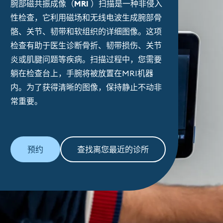
腕部磁共振成像（MRI
）扫描
是一种非侵入
性检查，它利用磁场和无线电波生成腕部骨
骼、关节、韧带和软组织的详细图像。这项
检查有助于医生诊断骨折、韧带损伤、关节
炎或肌腱问题等疾病。扫描过程中，您需要
躺在检查台上，手腕将被放置在MRI机器
内。为了获得清晰的图像，保持静止不动非
常重要。
预约
查找离您最近的诊所