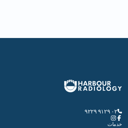
٠٢ ٩١٢٩ ٩٢٢٩
خدمات