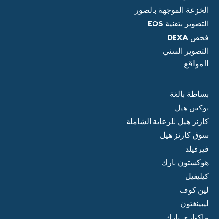
الخزعة الموجهة بالصور
التصوير بتقنية EOS
فحص DEXA
التصوير السني
المواقع
بساطة بالغة
بوكس هيل
كارنز هيل للرعاية الشاملة
سوق كارنز هيل
فيرفيلد
هوكستون بارك
كيليفيل
لين كوف
ليبينغتون
ماكواري بارك