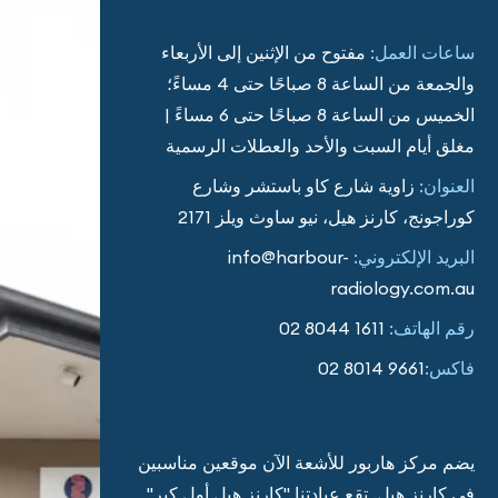
ساعات العمل:
مفتوح من الإثنين إلى الأربعاء
والجمعة من الساعة 8 صباحًا حتى 4 مساءً؛
الخميس من الساعة 8 صباحًا حتى 6 مساءً |
مغلق أيام السبت والأحد والعطلات الرسمية
العنوان:
زاوية شارع كاو باستشر وشارع
كوراجونج، كارنز هيل، نيو ساوث ويلز 2171
البريد الإلكتروني:
info@harbour-
radiology.com.au
رقم الهاتف:
02 8044 1611
فاكس:
02 8014 9661
يضم مركز هاربور للأشعة الآن موقعين مناسبين
في كارنز هيل. تقع عيادتنا "كارنز هيل أول كير"