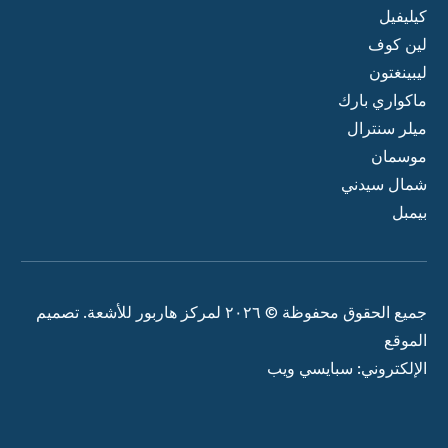
كيليفيل
لين كوف
ليبينغتون
ماكواري بارك
ميلر سنترال
موسمان
شمال سيدني
بيمبل
جميع الحقوق محفوظة © ٢٠٢٦ لمركز هاربور للأشعة. تصميم
الموقع
الإلكتروني: سبايسي ويب