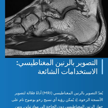
التصوير بالرنين المغناطيسي:
الاستخدامات الشائعة
يُعدّ التصوير بالرنين المغناطيسي (MRI) أداةً فعّالة لتصوير
الأنسجة الرخوة. إذ يُمكن رؤية أي نسيج رخو بوضوح تام على
جهاز الرنين المغناطيسي دون الحاجة إلى مواد تباين. ومن