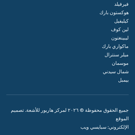
فيرفيلد
هوكستون بارك
كيليفيل
لين كوف
ليبينغتون
ماكواري بارك
ميلر سنترال
موسمان
شمال سيدني
بيمبل
جميع الحقوق محفوظة © ٢٠٢٦ لمركز هاربور للأشعة. تصميم
الموقع
الإلكتروني: سبايسي ويب