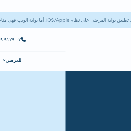
 المرضى على نظام iOS/Apple. أما بوابة الويب فهي متاحة.
٠٢ ٩١٢٩ ٩٢٢٩
للمرضى