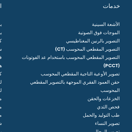
خدمات
ا
الأشعة السينية
ب
الموجات فوق الصوتية
ب
التصوير بالرنين المغناطيسي
ك
التصوير المقطعي المحوسب (CT)
س
التصوير المقطعي المحوسب باستخدام عد الفوتونات
ف
(PCCT)
ه
تصوير الأوعية التاجية المقطعي المحوسب
ك
حقن العمود الفقري الموجهة بالتصوير المقطعي
ل
المحوسب
ل
الخزعات والحقن
م
فحص الثدي
م
طب التوليد والحمل
م
تصوير النساء
ش
تصوير الرجال
ب