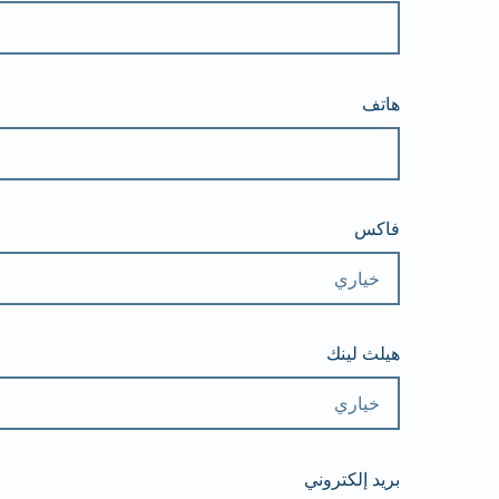
هاتف
فاكس
هيلث لينك
بريد إلكتروني