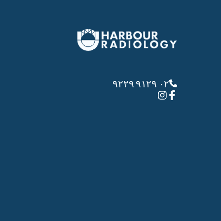
٠٢ ٩١٢٩ ٩٢٢٩