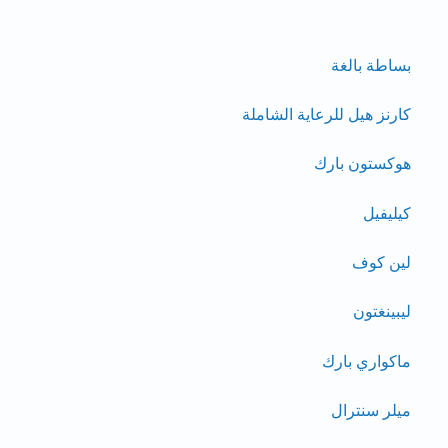
إذا كنتِ حاملاً، يُرجى التواصل مع فريقنا قبل الحجز. إذا كنتِ
قلقة بشأن مخاطر الإشعاع، يُرجى مناقشة خياراتكِ مع طبيبكِ
المُحيل.
بساطة بالغة
كارنز هيل للرعاية الشاملة
يرجى الملاحظة: الأطباء فقط (أطباء الأسرة، الأخصائيون، إلخ)
هم من يمكنهم إحالة المرضى لإجراء
فحوصات التصوير
هوكستون بارك
المقطعي المحوسب للفقرات القطنية
.
كيليفيل
لا نستطيع تقديم تقديرات للإشعاع لأن كل جرعة محددة لكل
مريض وتؤثر العديد من العوامل على الجرعة الفعلية.
لين كوف
ليبينغتون
ماكواري بارك
ميلر سنترال