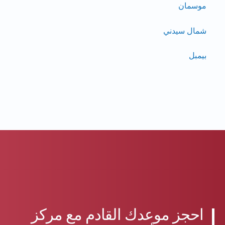
موسمان
شمال سيدني
بيمبل
احجز موعدك القادم مع مركز