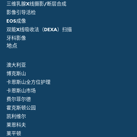
三维乳腺X线摄影/断层合成
影像引导活检
EOS成像
双能X线吸收法（DEXA）扫描
牙科影像
地点
澳大利亚
博克斯山
卡恩斯山全方位护理
卡恩斯山市场
费尔菲尔德
霍克斯顿公园
凯利维尔
莱恩科夫
莱平顿