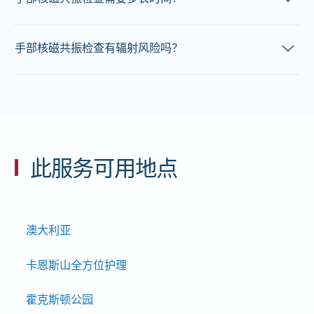
手部核磁共振扫描的大约时间为20分钟。具体时间会根据
手部核磁共振检查有辐射风险吗？
转诊情况而有所不同，请在预约时
联系我们的团队
以获取
准确的预估时间。
所有核磁共振检查均无痛，且不使用任何电离辐射。如果
您有幽闭恐惧症，请在预约时告知我们的工作人员。
此服务可用地点
澳大利亚
卡恩斯山全方位护理
霍克斯顿公园