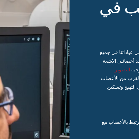
ب في
 عياداتنا في جميع
د أخصائيي الأشعة
وجيه
التصوير
القرب من الأعصاب
 التهيج وتسكين
المرتبط بالأعصاب مع