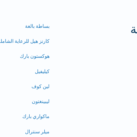
تعرف على المزيد حول
الأشعة 
ة
بساطة بالغة
كارنز هيل للرعاية الشامل
هوكستون بارك
كيليفيل
لين كوف
ليبينغتون
ماكواري بارك
ميلر سنترال