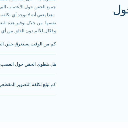
حول
جميع الحقن حول الأعصاب التي 
. هذا يعني أنه لا توجد أي تكلف
نفسها. من خلال توفير هذه ال
وفعّال للألم دون القلق من أي
كم من الوقت يستغرق حقن ا
تستغرق معظم
جلسات حقن الأعصا
هل ينطوي الحقن حول العصب 
نفسه، وفترة مراقبة قصيرة بعد
المحدد حسب المنطقة المعالجة، 
تُجرى الحقن حول الأعصاب ت
للجلسة عند حجزك.
كم تبلغ تكلفة التصوير المقطعي
استخدام الإشعاع المؤين. ويتم
ممكن مع ضمان الدقة والسلامة.
الأشعة من وضع الإبرة بدقة، 
وجود إحالة من طبيب مختص. إذ
الحقن. وبشكل عام، يُعتبر التعرض
الاستقبال لدينا للمساعدة في 
للإجراء.
بالكامل.