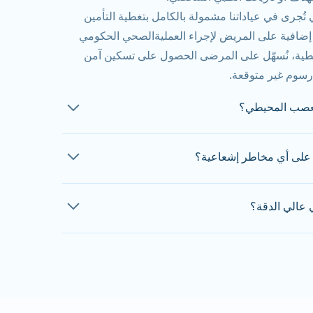
تُجرى في عياداتنا مشمولة بالكامل بتغطية التأمين
ة إضافية على المريض لإجراء العملية
الصحي الحكومي
تغطية، نُسهّل على المرضى الحصول على تسكين آمن
 رسوم غير متوقعة.
لعصب المحيطي؟
ب حوالي 30 دقيقة
. يشمل ذلك التحضير، والإجراء
على أي مخاطر إشعاعية؟
 ذلك للتأكد من راحتك قبل المغادرة. قد يختلف الوقت
لذا سيؤكد فريق الاستقبال لدينا المدة المتوقعة
حت
توجيه التصوير المقطعي المحوسب
، والذي يتضمن
 عالي الدقة؟
 الحفاظ على كمية الإشعاع المستخدمة عند أدنى مستوى
 يُمكّن التوجيه بالتصوير المقطعي المحوسب أخصائي
نُغطي تكاليف معظم فحوصات التصوير المقطعي المحوسب (CT) بالكامل، شريطة
مما يقلل من خطر حدوث مضاعفات ويُحسّن من فعالية
ا كانت لديكم أي استفسارات، ننصحكم بالاتصال بفريق
 للإشعاع منخفضًا وآمنًا مقارنةً بالفوائد الطبية
حجز موعد وللتأكد من إمكانية تغطية تكاليف الفحص