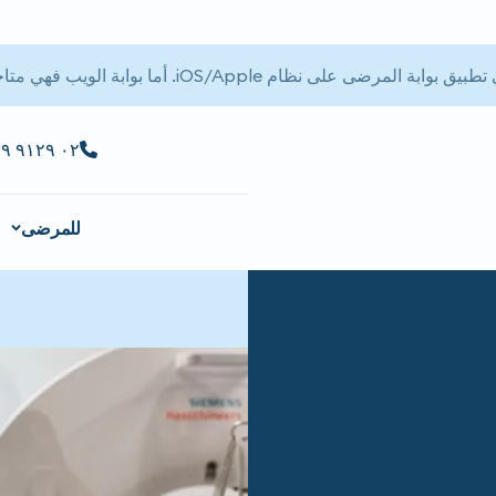
 المرضى على نظام iOS/Apple. أما بوابة الويب فهي متاحة.
٠٢ ٩١٢٩ ٩٢٢٩
للمرضى