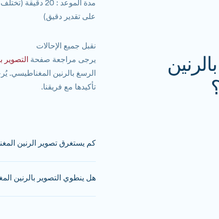
مدة الموعد
: 20 دقيقة (تختلف الأوقات بناءً على الإحالة، يرجى
على تقدير دقيق)
نقبل جميع الإحالات
بالرنين
يرجى مراجعة صفحة
التصوير با
الرسغ بالرنين المغناطيسي. يُر
تأكيدها مع فريقنا.
كم يستغرق تصوير الرنين الم
هل ينطوي التصوير بالرنين ال
للحصول على تقد
جميع فحوصات الرنين المغن
تعاني من