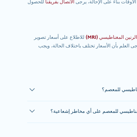
الاتصال بفريقنا
للحصول
لرنين المغناطيسي (MRI)
للاطلاع على أسعار تصوير
جى العلم بأن الأسعار تختلف باختلاف الحالة، ويجب
غناطيسي للمعصم؟
يستغرق فحص الرنين المغناطيسي للمعصم حوالي 20 دقيقة. تختلف المدة حسب
مغناطيسي للمعصم على أي مخاطر إشعاعية؟
ير دقيق عند الحجز.
التواصل مع فريقنا
الحالة، لذا يرجى
اطيسي غير مؤلمة ولا تستخدم أي إشعاع مؤين. إذا كنت
 رهاب الأماكن المغلقة، يُرجى إبلاغ موظفينا عند الحجز.