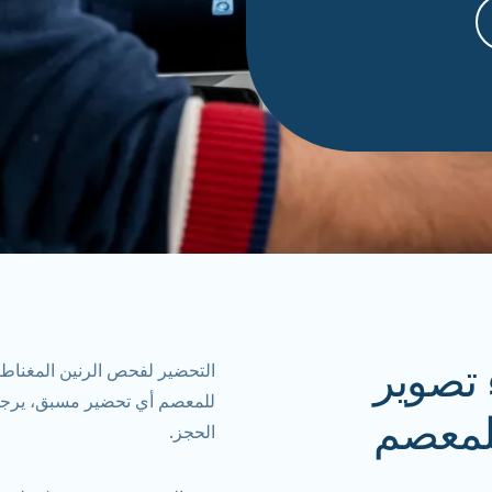
ء تصوير
التحضير لفحص الرنين المغنا
للمعصم أي تحضير مسبق، يرجى ال
للمعصم
الحجز.