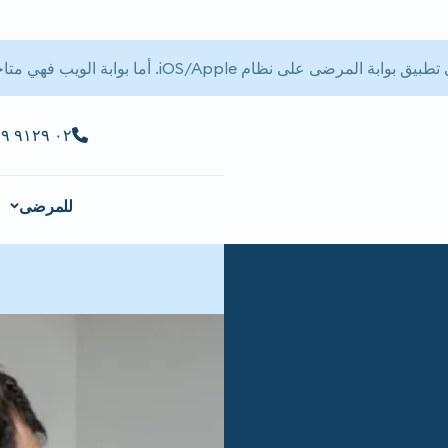
 المرضى على نظام iOS/Apple. أما بوابة الويب فهي متاحة.
٠٢ ٩١٢٩ ٩٢٢٩
للمرضى