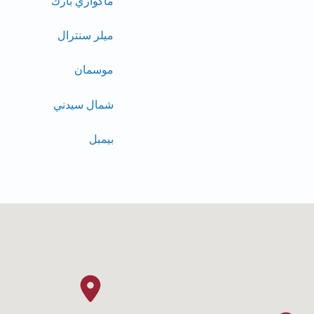
ماكواري بارك
ميلر سنترال
موسمان
شمال سيدني
بيمبل